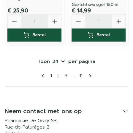
Gezichtswasgel 150ml
€ 25,90
€ 14,99
Aantal
Aantal
Bestel
Bestel
Toon
per pagina
Pagina's
U lees momenteel pagina
Pagina
Pagina
Pagina
1
2
3
...
11
Neem contact met ons op
Pharmacie De Givry SRL
Rue de Paturâges 2