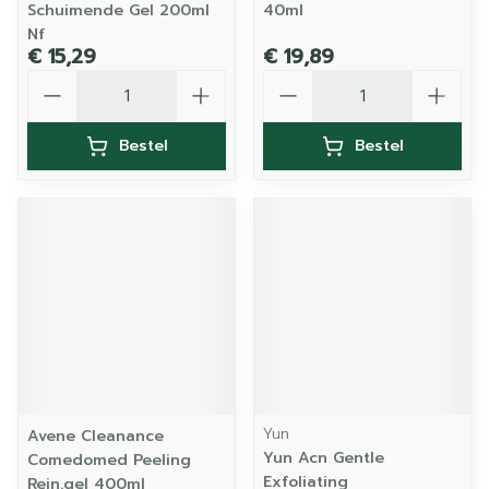
Schuimende Gel 200ml
40ml
Nf
€ 15,29
€ 19,89
Aantal
Aantal
Bestel
Bestel
Yun
Avene Cleanance
Yun Acn Gentle
Comedomed Peeling
Exfoliating
Rein.gel 400ml