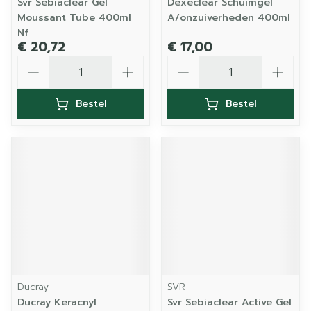
Svr Sebiaclear Gel
Dexeclear Schuimgel
Moussant Tube 400ml
A/onzuiverheden 400ml
Nf
€ 20,72
€ 17,00
Aantal
Aantal
Bestel
Bestel
Ducray
SVR
Ducray Keracnyl
Svr Sebiaclear Active Gel