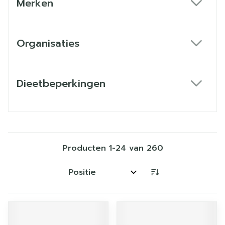
Merken
filter
Organisaties
filter
Dieetbeperkingen
filter
Producten
1
-
24
van
260
Sorteer op: