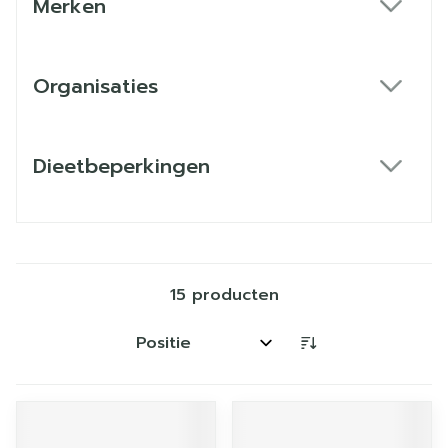
Merken
filter
Organisaties
filter
Dieetbeperkingen
filter
15
producten
Sorteer op: