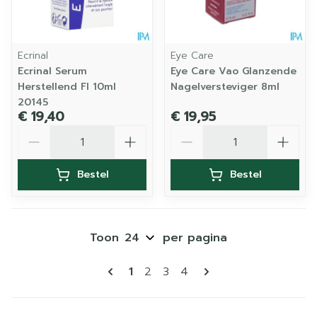
Ecrinal
Eye Care
Ecrinal Serum
Eye Care Vao Glanzende
Herstellend Fl 10ml
Nagelversteviger 8ml
20145
€ 19,40
€ 19,95
Aantal
Aantal
Bestel
Bestel
Toon
per pagina
Pagina's
U lees momenteel pagina
Pagina
Pagina
Pagina
1
2
3
4