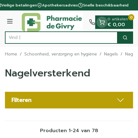
Dia 1 van 1
Ga naar de inhoud
Veilige betalingen
Apothekersadvies
Snelle beschikbaarheid
0
0 artikelen
Menu
€ 0,00
Vind snel wondv
Zoek
Product, merk, categorie...
Home
/
Schoonheid, verzorging en hygiëne
/
Nagels
/
Nagel
Nagelversterkend
Filteren
Producten
1
-
24
van
78