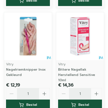
Bestel
Bestel
Vitry
Vitry
Nagelriemknipper Inox
Bittere Nagellak
Gekleurd
Herstellend Sensitive
10ml
€ 12,19
€ 14,36
Aantal
Aantal
Bestel
Bestel