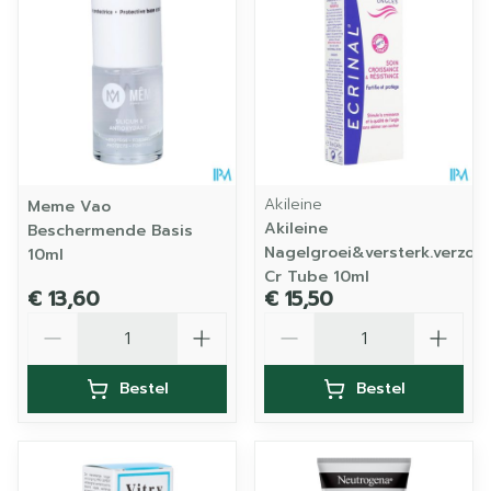
Akileine
Meme Vao
Akileine
Beschermende Basis
Nagelgroei&versterk.verzorg
10ml
Cr Tube 10ml
€ 13,60
€ 15,50
Aantal
Aantal
Bestel
Bestel