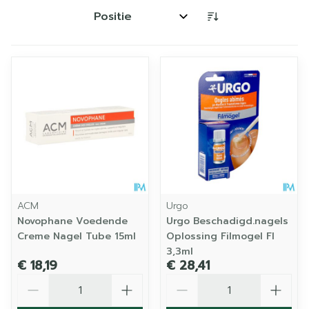
Sorteer op:
ACM
Urgo
Novophane Voedende
Urgo Beschadigd.nagels
Creme Nagel Tube 15ml
Oplossing Filmogel Fl
3,3ml
€ 18,19
€ 28,41
Aantal
Aantal