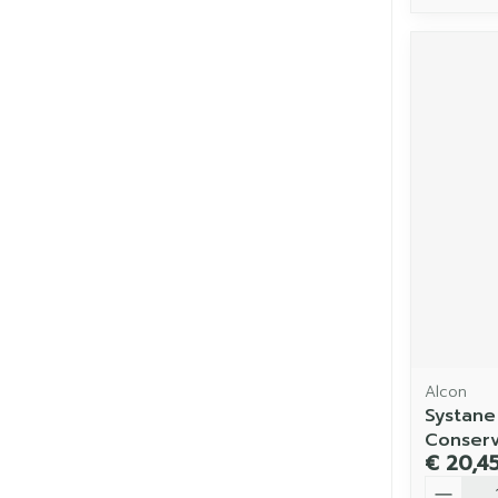
Alcon
Systan
Conserv
€ 20,4
Aantal