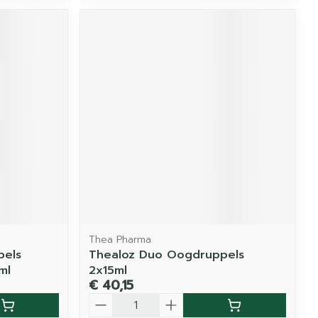
Thea Pharma
pels
Thealoz Duo Oogdruppels
ml
2x15ml
€ 40,15
Aantal