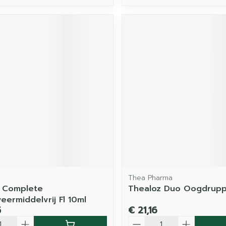
Thea Pharma
e Complete
Thealoz Duo Oogdruppe
eermiddelvrij Fl 10ml
5
€ 21,16
Aantal