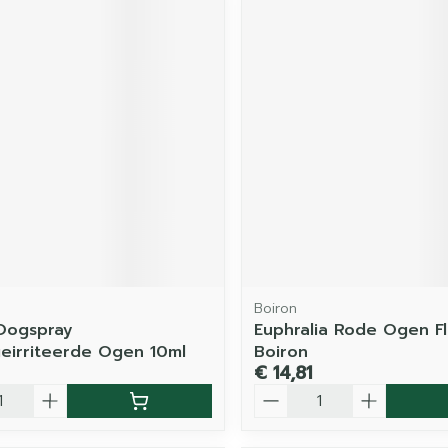
Boiron
Oogspray
Euphralia Rode Ogen Fl
irriteerde Ogen 10ml
Boiron
€ 14,81
Aantal