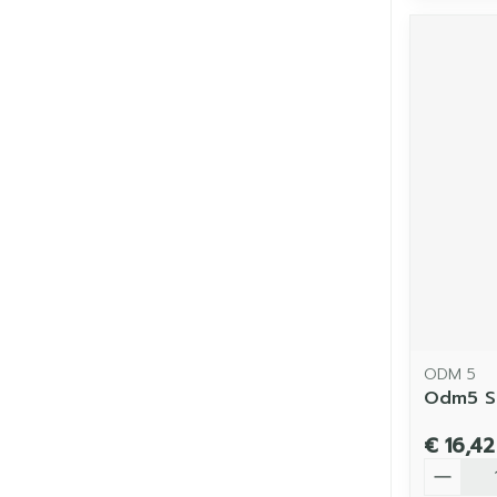
ODM 5
Odm5 So
€ 16,42
Aantal