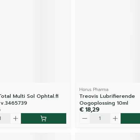
Horus Pharma
otal Multi Sol Ophtal.fl
Treovis Lubrifierende
rv.3465739
Oogoplossing 10ml
5
€ 18,29
Aantal