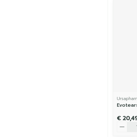
Ursaphar
Evotea
€ 20,4
Aantal