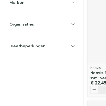
Merken
filter
Organisaties
filter
Dieetbeperkingen
filter
Neovis
Neovis T
15ml Ve
€ 22,4
Aantal