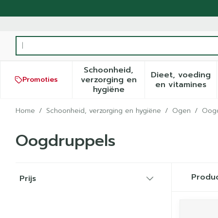
Ga naar de inhoud
Product, merk, categorie...
Schoonheid,
Dieet, voeding
verzorging en
Promoties
Toon submenu voor Schoonh
Toon sub
en vitamines
hygiëne
Home
/
Schoonheid, verzorging en hygiëne
/
Ogen
/
Oogd
Oogdruppels
Doorgaan naar productlijst
Produ
Prijs
filter