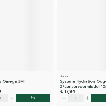
m
Alcon
rs Omega 3Ml
Systane Hydration Oog
Z/conserveermiddel 10
9
€ 17,94
Aantal