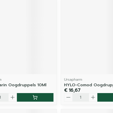
m
Ursapharm
rin Oogdruppels 10Ml
HYLO-Comod Oogdrupp
€ 16,67
Aantal