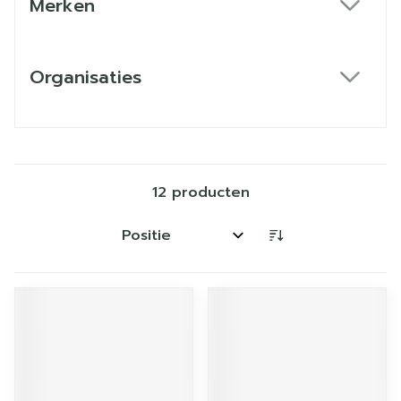
Merken
filter
Organisaties
filter
12
producten
Sorteer op: