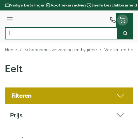
Ga naar de inhoud
Veilige betalingen
Apothekersadvies
Snelle beschikbaarheid
Menu
Zoek
Product, merk, categorie...
Home
/
Schoonheid, verzorging en hygiëne
/
Voeten en ben
Eelt
Filteren
Doorgaan naar productlijst
Prijs
filter