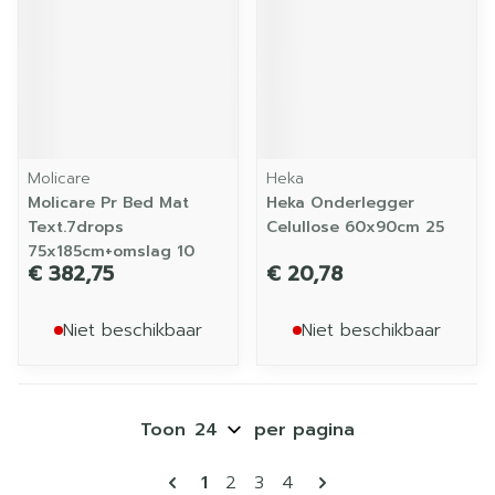
Molicare
Heka
Molicare Pr Bed Mat
Heka Onderlegger
Text.7drops
Celullose 60x90cm 25
75x185cm+omslag 10
€ 382,75
€ 20,78
Niet beschikbaar
Niet beschikbaar
Toon
per pagina
Pagina's
U lees momenteel pagina
Pagina
Pagina
Pagina
1
2
3
4