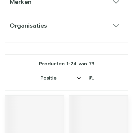
Merken
filter
Organisaties
filter
Producten
1
-
24
van
73
Sorteer op: