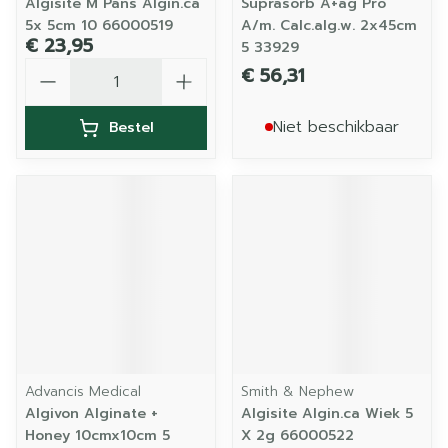
Algisite M Pans Algin.ca
Suprasorb A+ag Pro
5x 5cm 10 66000519
A/m. Calc.alg.w. 2x45cm
€ 23,95
5 33929
Aantal
€ 56,31
Niet beschikbaar
Bestel
Advancis Medical
Smith & Nephew
Algivon Alginate +
Algisite Algin.ca Wiek 5
Honey 10cmx10cm 5
X 2g 66000522