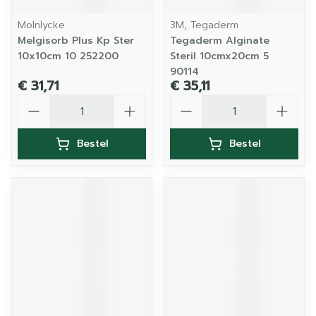
Molnlycke
3M, Tegaderm
Melgisorb Plus Kp Ster
Tegaderm Alginate
10x10cm 10 252200
Steril 10cmx20cm 5
90114
€ 31,71
€ 35,11
Aantal
Aantal
Bestel
Bestel