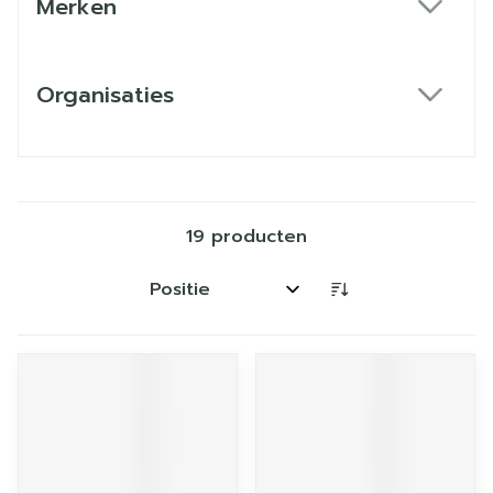
Merken
filter
Organisaties
filter
19
producten
Sorteer op: