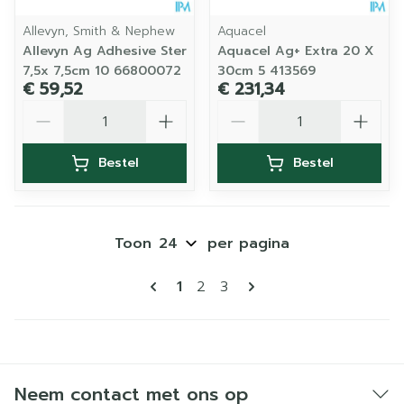
Allevyn, Smith & Nephew
Aquacel
Allevyn Ag Adhesive Ster
Aquacel Ag+ Extra 20 X
7,5x 7,5cm 10 66800072
30cm 5 413569
€ 59,52
€ 231,34
Aantal
Aantal
Bestel
Bestel
Toon
per pagina
Pagina's
U lees momenteel pagina
Pagina
Pagina
1
2
3
Neem contact met ons op