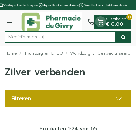
Dia 1 van 1
Ga naar de inhoud
Veilige betalingen
Apothekersadvies
Snelle beschikbaarheid
0
0 artikelen
Menu
€ 0,00
Zoek
Product, merk, categorie...
Home
/
Thuiszorg en EHBO
/
Wondzorg
/
Gespecialiseerde
Zilver verbanden
Filteren
Producten
1
-
24
van
65