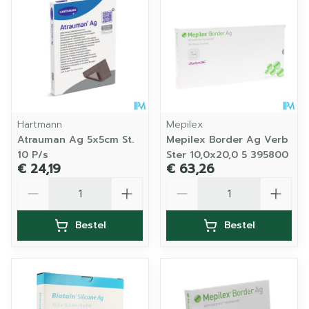
Hartmann
Mepilex
Atrauman Ag 5x5cm St.
Mepilex Border Ag Verb
10 P/s
Ster 10,0x20,0 5 395800
€ 24,19
€ 63,26
Aantal
Aantal
Bestel
Bestel