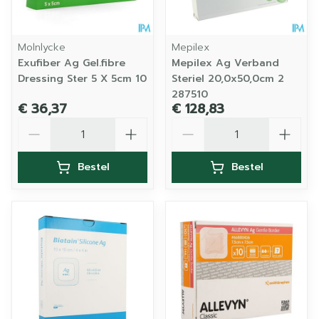
Molnlycke
Mepilex
Exufiber Ag Gel.fibre
Mepilex Ag Verband
Dressing Ster 5 X 5cm 10
Steriel 20,0x50,0cm 2
287510
€ 36,37
€ 128,83
Aantal
Aantal
Bestel
Bestel