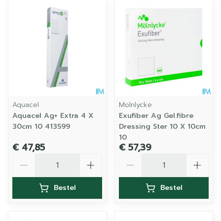
Aquacel
Molnlycke
Aquacel Ag+ Extra 4 X
Exufiber Ag Gel.fibre
30cm 10 413599
Dressing Ster 10 X 10cm
10
€ 47,85
€ 57,39
Aantal
Aantal
Bestel
Bestel