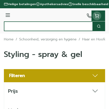
Ga naar de inhoud
Veilige betalingen
Apothekersadvies
Snelle beschikbaarheid
Menu
Zoek
Product, merk, categorie...
Home
/
Schoonheid, verzorging en hygiëne
/
Haar en Hoofd
Styling - spray & gel
Filteren
Doorgaan naar productlijst
Prijs
filter