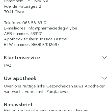
Pharmacie De Givry SRL
Rue de Paturâges 2
7041
Givry
Telefoon:
065 58 63 01
E-mailadres:
info@
pharmaciedegivry.be
APB nummer:
533101
Apotheek titularis:
Jessica Lasteau
BTW nummer:
BE0897812697
Klantenservice
FAQ
Uw apotheek
Over ons
Nuttige links
Gezondheidsnieuws
Apotheker
van wacht
Voorschrift
Zorgtarieven
Nieuwsbrief
Blijf op de hoogte van nieuwe producten en