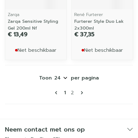
Zarqa
René Furterer
Zarqa Sensitive Styling
Furterer Style Duo Lak
Gel 200ml Nf
2x300ml
€ 13,49
€ 37,35
Niet beschikbaar
Niet beschikbaar
Toon
per pagina
Pagina's
U lees momenteel pagina
Pagina
1
2
Neem contact met ons op