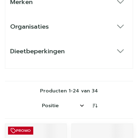
Merken
filter
Organisaties
filter
Dieetbeperkingen
filter
Producten
1
-
24
van
34
Sorteer op:
PROMO