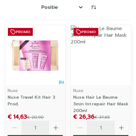
Sorteer op:
PROMO
PROMO
Nuxe
Nuxe
Nuxe Travel Kit Hair 3
Nuxe Hair Le Baume
Prod.
3min Int.repair Hair Mask
200ml
€ 14,63
€ 26,36
€ 20,90
€ 37,65
Aantal
Aantal