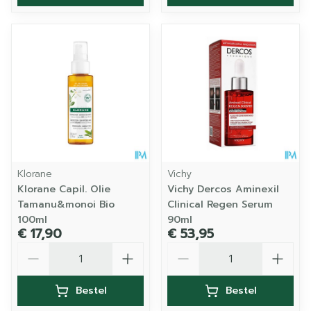
Klorane
Vichy
Klorane Capil. Olie
Vichy Dercos Aminexil
Tamanu&monoi Bio
Clinical Regen Serum
100ml
90ml
€ 17,90
€ 53,95
Aantal
Aantal
Bestel
Bestel