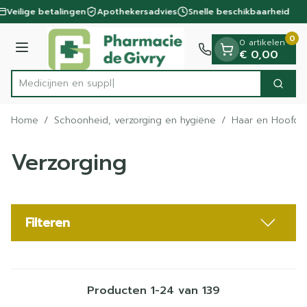
Dia 1 van 1
Ga naar de inhoud
Veilige betalingen
Apothekersadvies
Snelle beschikbaarheid
0
0 artikelen
Menu
€ 0,00
M
Zoek
Product, merk, categorie...
Home
/
Schoonheid, verzorging en hygiëne
/
Haar en Hoofd
Verzorging
Filteren
Producten
1
-
24
van
139