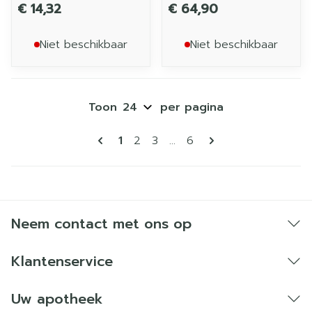
€ 14,32
€ 64,90
Niet beschikbaar
Niet beschikbaar
Toon
per pagina
Pagina's
U lees momenteel pagina
Pagina
Pagina
Pagina
1
2
3
...
6
Neem contact met ons op
Klantenservice
Uw apotheek