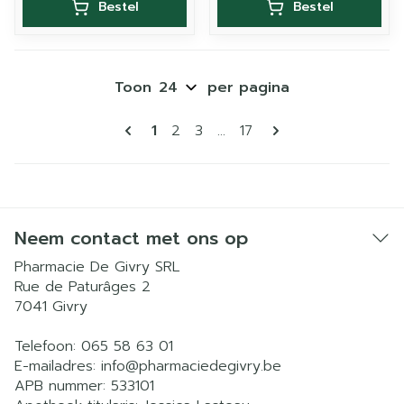
Bestel
Bestel
Toon
per pagina
Pagina's
U lees momenteel pagina
Pagina
Pagina
Pagina
1
2
3
...
17
Neem contact met ons op
Pharmacie De Givry SRL
Rue de Paturâges 2
7041
Givry
Telefoon:
065 58 63 01
E-mailadres:
info@
pharmaciedegivry.be
APB nummer:
533101