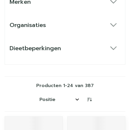
Merken
filter
Organisaties
filter
Dieetbeperkingen
filter
Producten
1
-
24
van
387
Sorteer op: