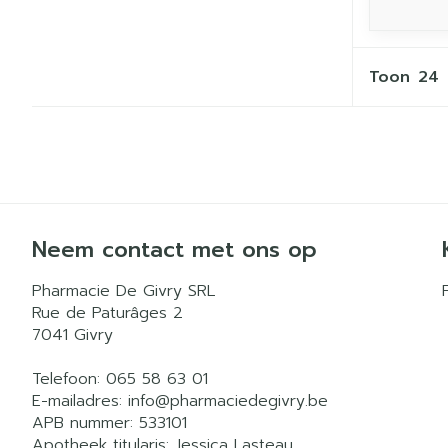
Toon
Neem contact met ons op
Pharmacie De Givry SRL
Rue de Paturâges 2
7041
Givry
Telefoon:
065 58 63 01
E-mailadres:
info@
pharmaciedegivry.be
APB nummer:
533101
Apotheek titularis:
Jessica Lasteau