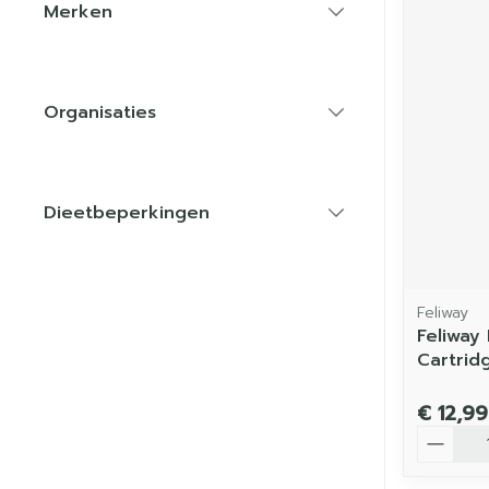
Merken
filter
Organisaties
filter
Dieetbeperkingen
filter
Feliway
Feliway
Cartrid
€ 12,99
Aantal