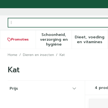
Ga naar de inhoud
Product, merk, categorie...
Schoonheid,
Dieet, voeding
verzorging en
Promoties
Toon submenu voor Schoonh
Toon sub
en vitamines
hygiëne
Home
/
Dieren en insecten
/
Kat
Kat
Doorgaan naar productlijst
4
prod
Prijs
filter