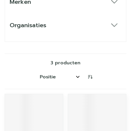
Merken
filter
Organisaties
filter
3
producten
Sorteer op: