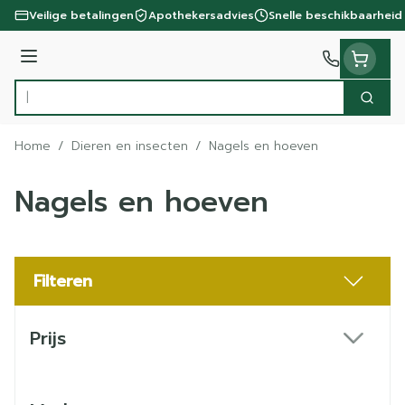
Ga naar de inhoud
Veilige betalingen
Apothekersadvies
Snelle beschikbaarheid
Menu
Zoek
Product, merk, categorie...
Home
/
Dieren en insecten
/
Nagels en hoeven
Nagels en hoeven
Filteren
Doorgaan naar productlijst
Prijs
filter