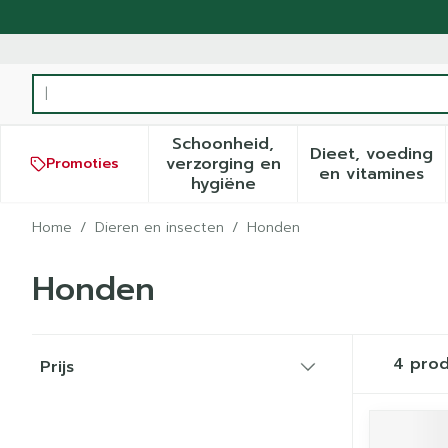
Ga naar de inhoud
Product, merk, categorie...
Schoonheid,
Dieet, voeding
verzorging en
Promoties
Toon submenu voor Schoonh
Toon sub
en vitamines
hygiëne
Home
/
Dieren en insecten
/
Honden
Honden
Doorgaan naar productlijst
4
prod
Prijs
filter