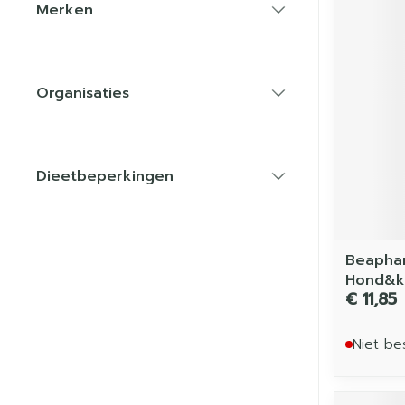
Merken
filter
Organisaties
filter
Dieetbeperkingen
filter
Beaphar
Hond&k
€ 11,85
Niet be