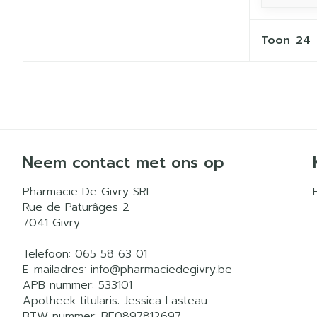
Toon
Neem contact met ons op
Pharmacie De Givry SRL
Rue de Paturâges 2
7041
Givry
Telefoon:
065 58 63 01
E-mailadres:
info@
pharmaciedegivry.be
APB nummer:
533101
Apotheek titularis:
Jessica Lasteau
BTW nummer:
BE0897812697