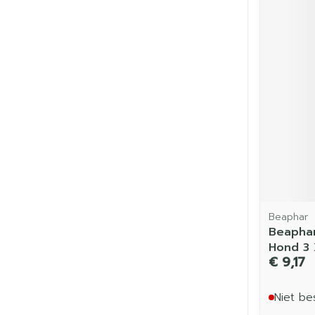
Beaphar
Beaphar
Hond 3 
€ 9,17
Niet be