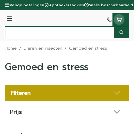
Ga naar de inhoud
Veilige betalingen
Apothekersadvies
Snelle beschikbaarheid
Menu
Zoek
Product, merk, categorie...
Home
/
Dieren en insecten
/
Gemoed en stress
Gemoed en stress
Filteren
Doorgaan naar productlijst
Prijs
filter