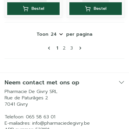
Bestel
Bestel
Toon
per pagina
Pagina's
U lees momenteel pagina
Pagina
Pagina
1
2
3
Neem contact met ons op
Pharmacie De Givry SRL
Rue de Paturâges 2
7041
Givry
Telefoon:
065 58 63 01
E-mailadres:
info@
pharmaciedegivry.be