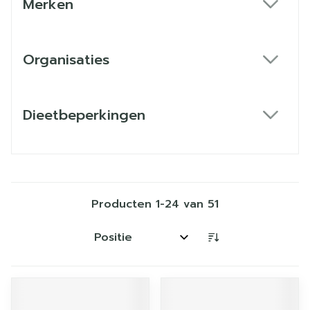
Merken
filter
Organisaties
filter
Dieetbeperkingen
filter
Producten
1
-
24
van
51
Sorteer op: