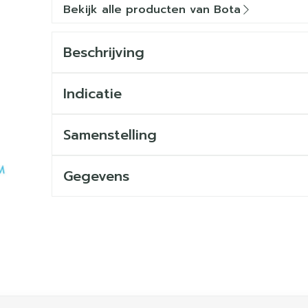
Bekijk alle producten van Bota
Beschrijving
Indicatie
Samenstelling
Gegevens
ijk met de tabtoets. Je kunt de carrousel overslaan of dir