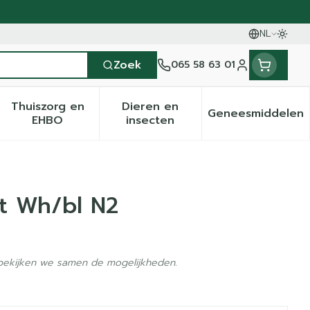
NL
Oversc
Talen
Zoek
065 58 63 01
Klant menu
Thuiszorg en
Dieren en
Geneesmiddelen
en categorie
it 50+ categorie
menu voor Natuur geneeskunde categorie
Toon submenu voor Thuiszorg en EHBO categ
Toon submenu voor Dieren 
Toon sub
EHBO
insecten
rt Wh/bl N2
 bekijken we samen de mogelijkheden.