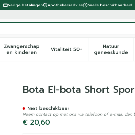
Veilige betalingen
Apothekersadvies
Snelle beschikbaarheid
Zwangerschap
Natuur
Vitaliteit 50+
eid, verzorging en hygiëne categorie
menu voor Dieet, voeding en vitamines categorie
Toon submenu voor Zwangerschap en kinder
Toon submenu voor Vitalite
Toon sub
en kinderen
geneeskunde
Wh/bl N2
Bota El-bota Short Spo
Niet beschikbaar
Neem contact op met ons via telefoon of e-mail, dan
€ 20,60