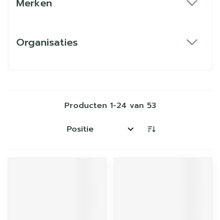
Merken
filter
Organisaties
filter
Producten
1
-
24
van
53
Sorteer op: