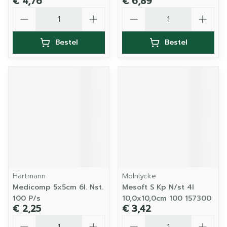
€ 4,76
€ 6,89
Aantal
Aantal
Bestel
Bestel
Hartmann
Molnlycke
Medicomp 5x5cm 6l. Nst.
Mesoft S Kp N/st 4l
100 P/s
10,0x10,0cm 100 157300
€ 2,25
€ 3,42
Aantal
Aantal