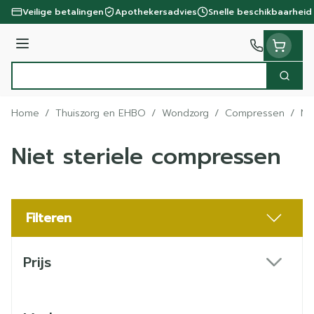
Ga naar de inhoud
Veilige betalingen
Apothekersadvies
Snelle beschikbaarheid
Menu
Zoek
Product, merk, categorie...
Home
/
Thuiszorg en EHBO
/
Wondzorg
/
Compressen
/
Ni
Niet steriele compressen
Filteren
Doorgaan naar productlijst
Prijs
filter