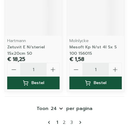
Hartmann
Molnlycke
Zetuvit E N/steriel
Mesoft Kp N/st 4l 5x 5
15x20cm 50
100 156015
€ 18,25
€ 1,58
Aantal
Aantal
Bestel
Bestel
Toon
per pagina
Pagina's
U lees momenteel pagina
Pagina
Pagina
1
2
3