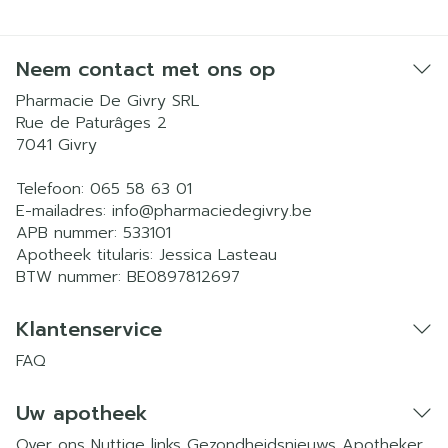
Neem contact met ons op
Pharmacie De Givry SRL
Rue de Paturâges 2
7041
Givry
Telefoon:
065 58 63 01
E-mailadres:
info@
pharmaciedegivry.be
APB nummer:
533101
Apotheek titularis:
Jessica Lasteau
BTW nummer:
BE0897812697
Klantenservice
FAQ
Uw apotheek
Over ons
Nuttige links
Gezondheidsnieuws
Apotheker