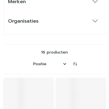
Merken
filter
Organisaties
filter
16
producten
Sorteer op: