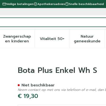
Veilige betalingen
Apothekersadvies
Snelle beschikbaarheid
Zwangerschap
Natuur
Vitaliteit 50+
eid, verzorging en hygiëne categorie
menu voor Dieet, voeding en vitamines categorie
Toon submenu voor Zwangerschap en kinder
Toon submenu voor Vitalite
Toon sub
en kinderen
geneeskunde
Bota Plus Enkel Wh S
Niet beschikbaar
Neem contact op met ons via telefoon of e-mail, dan
€ 19,30