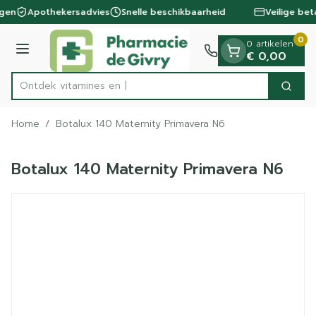
Dia 1 van 1
Ga naar de inhoud
ngen
Apothekersadvies
Snelle beschikbaarheid
Veilige bet
0
0 artikelen
Menu
€ 0,00
Ontdek vitam
Zoek
Product, merk, categorie...
Home
/
Botalux 140 Maternity Primavera N6
Botalux 140 Maternity Primavera N6