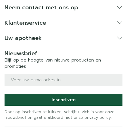
Bij onvakkundig gebruik en eigenmachtig
Neem contact met ons op
aangebrachte veranderingen vervalt elke
aansprakelijkheid.
Klantenservice
Uw apotheek
Nieuwsbrief
Blijf op de hoogte van nieuwe producten en
promoties
E-mail adres
Inschrijven
Door op inschrijven te klikken, schrijft u zich in voor onze
nieuwsbrief en gaat u akkoord met onze
privacy policy
.