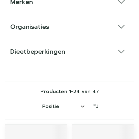
Merken
filter
Organisaties
filter
Dieetbeperkingen
filter
Producten
1
-
24
van
47
Sorteer op: