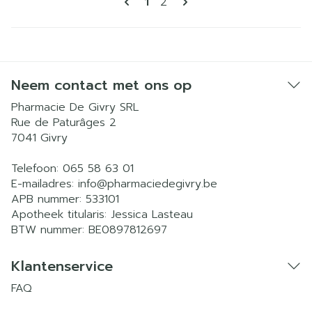
U lees momenteel pagina
Pagina
1
2
Neem contact met ons op
Pharmacie De Givry SRL
Rue de Paturâges 2
7041
Givry
Telefoon:
065 58 63 01
E-mailadres:
info@
pharmaciedegivry.be
APB nummer:
533101
Apotheek titularis:
Jessica Lasteau
BTW nummer:
BE0897812697
Klantenservice
FAQ