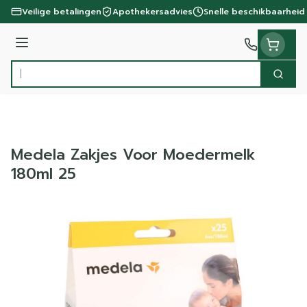
Ga naar de inhoud
Veilige betalingen
Apothekersadvies
Snelle beschikbaarheid
Menu
Zoek
Product, merk, categorie...
Medela Zakjes Voor Moedermelk
180ml 25