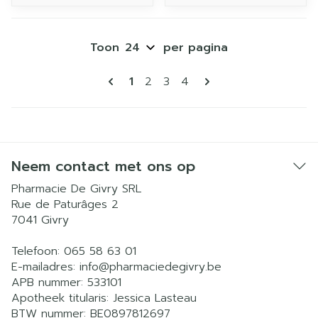
Toon
per pagina
Pagina's
U lees momenteel pagina
Pagina
Pagina
Pagina
1
2
3
4
Neem contact met ons op
Pharmacie De Givry SRL
Rue de Paturâges 2
7041
Givry
Telefoon:
065 58 63 01
E-mailadres:
info@
pharmaciedegivry.be
APB nummer:
533101
Apotheek titularis:
Jessica Lasteau
BTW nummer:
BE0897812697