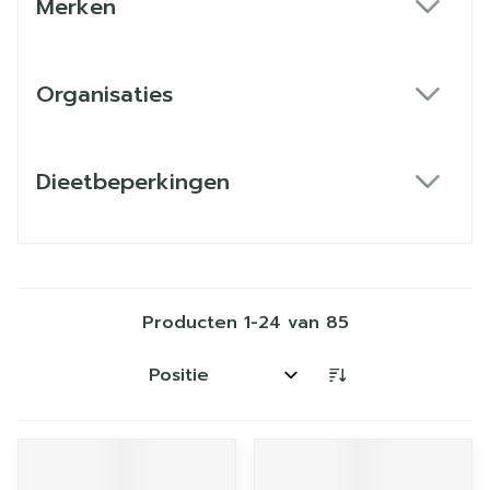
Merken
filter
Organisaties
filter
Dieetbeperkingen
filter
Producten
1
-
24
van
85
Sorteer op: