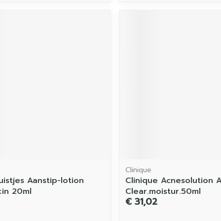
Clinique
istjes Aanstip-lotion
Clinique Acnesolution 
kin 20ml
Clear.moistur.50ml
€ 31,02