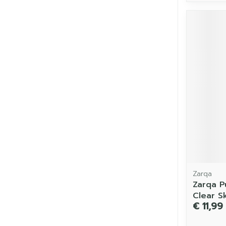
Zarqa
Zarqa Pu
Clear S
€ 11,99