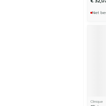
€ 32,0
Niet be
Clinique