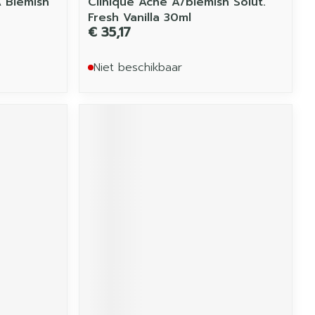
A Blemish
Clinique Acne A/blemish Solut.
Fresh Vanilla 30ml
€ 35,17
Niet beschikbaar