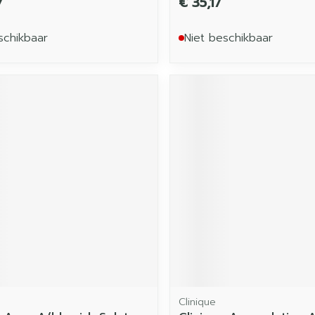
7
€ 35,17
schikbaar
Niet beschikbaar
Clinique