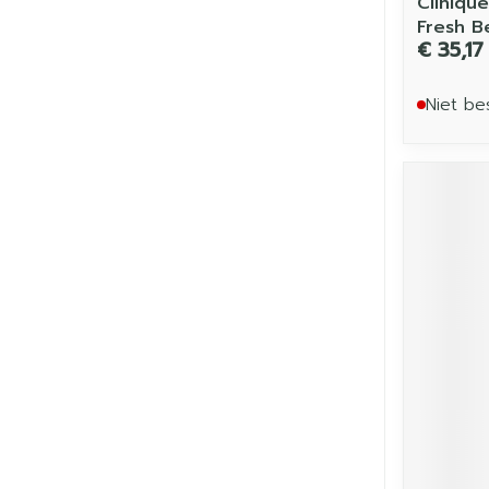
Cliniqu
Fresh B
€ 35,17
Niet be