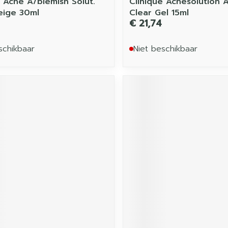
e Acne A/blemish Solut.
Clinique Acnesolution 
eige 30ml
Clear Gel 15ml
€ 21,74
schikbaar
Niet beschikbaar