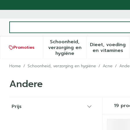
Ga naar de inhoud
Product, merk, categorie...
Schoonheid,
Dieet, voeding
verzorging en
Promoties
Toon submenu voor Schoonh
Toon sub
en vitamines
hygiëne
Home
/
Schoonheid, verzorging en hygiëne
/
Acne
/
Ande
Andere
Doorgaan naar productlijst
19
pro
Prijs
filter